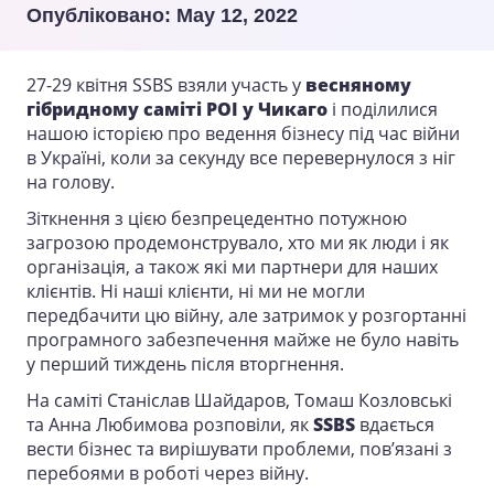
Опубліковано:
May 12, 2022
27-29 квітня SSBS взяли участь у
весняному
гібридному саміті POI у Чикаго
і поділилися
нашою історією про ведення бізнесу під час війни
в Україні, коли за секунду все перевернулося з ніг
на голову.
Зіткнення з цією безпрецедентно потужною
загрозою продемонструвало, хто ми як люди і як
організація, а також які ми партнери для наших
клієнтів. Ні наші клієнти, ні ми не могли
передбачити цю війну, але затримок у розгортанні
програмного забезпечення майже не було навіть
у перший тиждень після вторгнення.
На саміті Станіслав Шайдаров, Томаш Козловські
та Анна Любимова розповіли, як
SSBS
вдається
вести бізнес та вирішувати проблеми, пов’язані з
перебоями в роботі через війну.