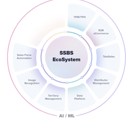
постачальникам.
Розміщуйте замовлення через наш веб-портал,
телефоном або особисто з менеджером з продажу.
Кожен канал пропонує єдиний доступ до каталогів
продукції, цін, історії замовлень, новинок та
інформації про акції.