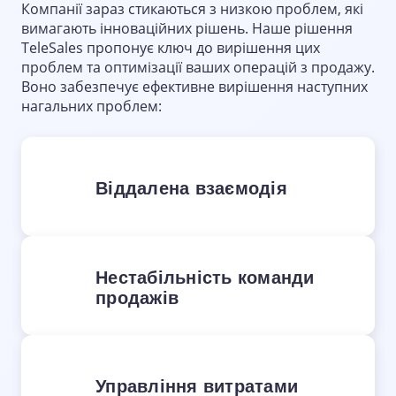
Компанії зараз стикаються з низкою проблем, які
вимагають інноваційних рішень. Наше рішення
TeleSales пропонує ключ до вирішення цих
проблем та оптимізації ваших операцій з продажу.
Воно забезпечує ефективне вирішення наступних
нагальних проблем:
Віддалена взаємодія
У зв'язку з географічним розташуванням
або сезонними піками, підтримка
фізичного зв'язку з деякими клієнтами
Нестабільність команди
вимагає значних інвестицій.
продажів
Висока плинність кадрів і складний
процес найму команд продажів на місцях
уповільнюють масштабування бізнесу.
Управління витратами