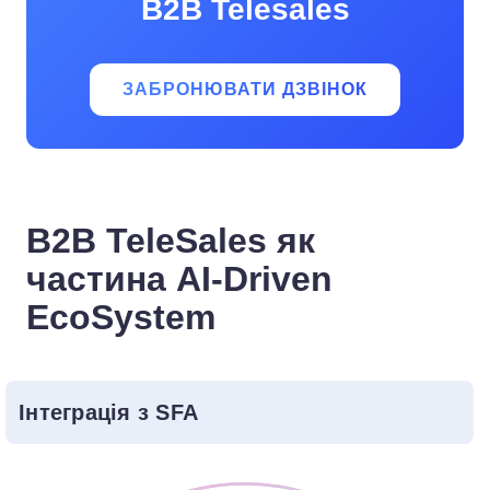
B2B Telesales
ЗАБРОНЮВАТИ ДЗВІНОК
B2B TeleSales як
частина AI-Driven
EcoSystem
Інтеграція з SFA
Проста інтеграція гарантує безперебійну
омніканальную роботу як клієнтам, так